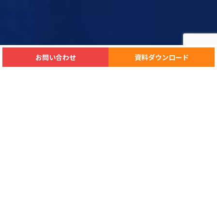
お問い合わせ
資料ダウンロード
『三重 工場営繕工事・機器修理.com』
は三重県
で各種工場営繕・安全対策の実績豊富。
工場設備のリフォームならびに環境対策・生
産性向上に関するお役立ち情報を発信する
製造業の保全担当者様向け専門情報サイトで
す。