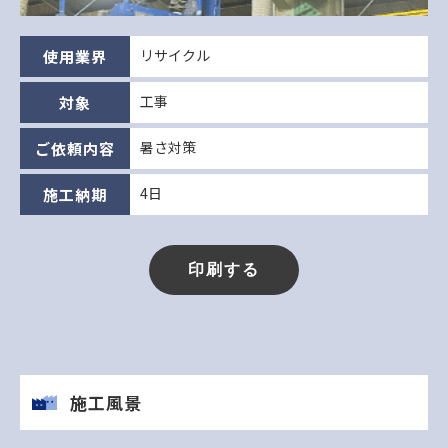
リサイクル
使用業界
工事
対象
暑さ対策
ご依頼内容
4日
施工納期
施工風景