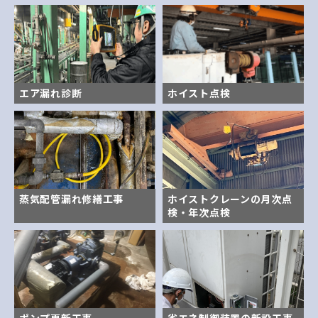
エア漏れ診断
ホイスト点検
蒸気配管漏れ修繕工事
ホイストクレーンの月次点
検・年次点検