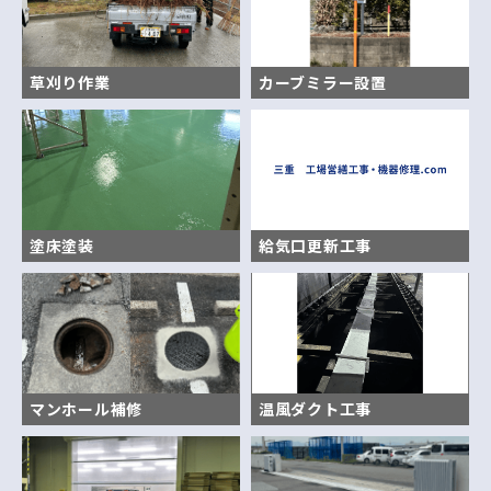
草刈り作業
カーブミラー設置
塗床塗装
給気口更新工事
マンホール補修
温風ダクト工事