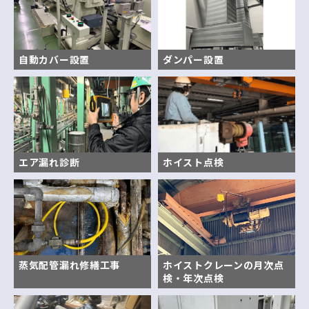
自動カバー設置
ダンパー設置
エア漏れ診断
ホイスト点検
蒸気配管漏れ修繕工事
ホイストクレーンの月次点
検・年次点検