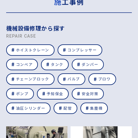
施工事例
機械設備修理から探す
REPAIR CASE
ホイストクレーン
コンプレッサー
コンベア
タンク
ダンパー
チェーンブロック
バルブ
ブロワ
ポンプ
予知保全
安全対策
油圧シリンダー
配管
集塵機