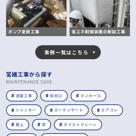
ポンプ更新工事
省エネ制御装置の新設工事
事例一覧はこちら
営繕工事から探す
MAINTENANCE CASE
造園工事
給気口
マンホール
シャッター
カーテンゲート
エアコン
屋上
窓
ホイストクレーン