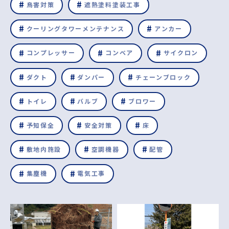
鳥害対策
遮熱塗料塗装工事
クーリングタワーメンテナンス
アンカー
コンプレッサー
コンベア
サイクロン
ダクト
ダンパー
チェーンブロック
トイレ
バルブ
ブロワー
予知保全
安全対策
床
敷地内施設
空調機器
配管
集塵機
電気工事