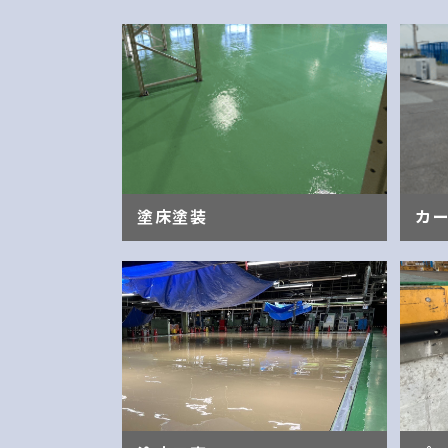
塗床塗装
カ