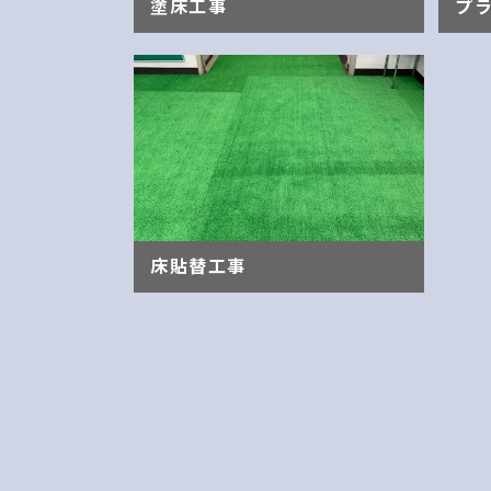
塗床工事
プ
床貼替工事