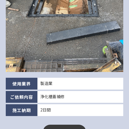
製造業
使用業界
浄化槽蓋補修
ご依頼内容
2日間
施工納期